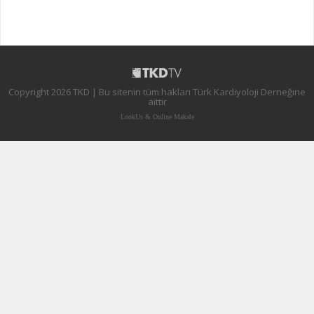
Copyright 2026 TKD | Bu sitenin tüm hakları Türk Kardiyoloji Derneğine
aittir
LookUs
&
Online Makale